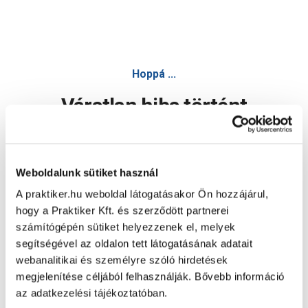
Hoppá ...
Váratlan hiba történt
Dolgozunk a hiba javításán. Egy kis türelmet kérünk.
Weboldalunk sütiket használ
A praktiker.hu weboldal látogatásakor Ön hozzájárul,
Oldal újratöltése
hogy a Praktiker Kft. és szerződött partnerei
számítógépén sütiket helyezzenek el, melyek
segítségével az oldalon tett látogatásának adatait
webanalitikai és személyre szóló hirdetések
megjelenítése céljából felhasználják. Bővebb információ
az adatkezelési tájékoztatóban.