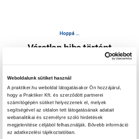
Hoppá ...
Váratlan hiba történt
Dolgozunk a hiba javításán. Egy kis türelmet kérünk.
Weboldalunk sütiket használ
A praktiker.hu weboldal látogatásakor Ön hozzájárul,
Oldal újratöltése
hogy a Praktiker Kft. és szerződött partnerei
számítógépén sütiket helyezzenek el, melyek
segítségével az oldalon tett látogatásának adatait
webanalitikai és személyre szóló hirdetések
megjelenítése céljából felhasználják. Bővebb információ
az adatkezelési tájékoztatóban.