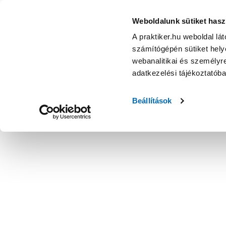
Weboldalunk sütiket hasz
A praktiker.hu weboldal lá
számítógépén sütiket helye
webanalitikai és személyre
adatkezelési tájékoztatób
Beállítások