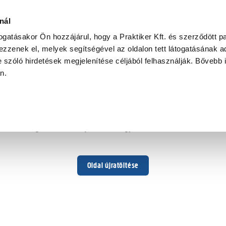
nál
togatásakor Ön hozzájárul, hogy a Praktiker Kft. és szerződött pa
zzenek el, melyek segítségével az oldalon tett látogatásának ad
 szóló hirdetések megjelenítése céljából felhasználják. Bővebb 
Hoppá ...
an.
Váratlan hiba történt
Dolgozunk a hiba javításán. Egy kis türelmet kérünk.
Oldal újratöltése