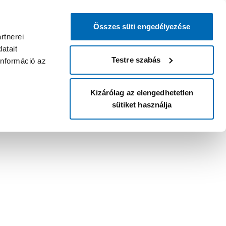
Összes süti engedélyezése
rtnerei
atait
Testre szabás
információ az
Kizárólag az elengedhetetlen
sütiket használja