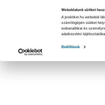
Weboldalunk sütiket hasz
A praktiker.hu weboldal lá
számítógépén sütiket helye
webanalitikai és személyre
adatkezelési tájékoztatób
Beállítások