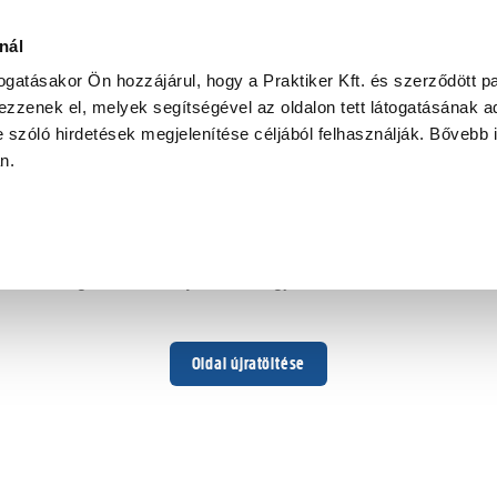
nál
togatásakor Ön hozzájárul, hogy a Praktiker Kft. és szerződött pa
zzenek el, melyek segítségével az oldalon tett látogatásának ad
 szóló hirdetések megjelenítése céljából felhasználják. Bővebb 
Hoppá ...
an.
Váratlan hiba történt
Dolgozunk a hiba javításán. Egy kis türelmet kérünk.
Oldal újratöltése