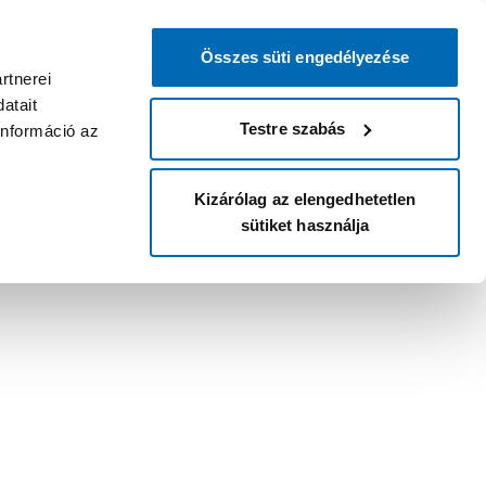
Összes süti engedélyezése
rtnerei
atait
Testre szabás
információ az
Kizárólag az elengedhetetlen
sütiket használja