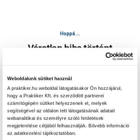
Hoppá ...
Váratlan hiba történt
Dolgozunk a hiba javításán. Egy kis türelmet kérünk.
Weboldalunk sütiket használ
A praktiker.hu weboldal látogatásakor Ön hozzájárul,
Oldal újratöltése
hogy a Praktiker Kft. és szerződött partnerei
számítógépén sütiket helyezzenek el, melyek
segítségével az oldalon tett látogatásának adatait
webanalitikai és személyre szóló hirdetések
megjelenítése céljából felhasználják. Bővebb információ
az adatkezelési tájékoztatóban.