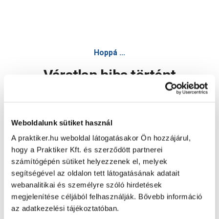
Hoppá ...
Váratlan hiba történt
Dolgozunk a hiba javításán. Egy kis türelmet kérünk.
Weboldalunk sütiket használ
A praktiker.hu weboldal látogatásakor Ön hozzájárul,
Oldal újratöltése
hogy a Praktiker Kft. és szerződött partnerei
számítógépén sütiket helyezzenek el, melyek
segítségével az oldalon tett látogatásának adatait
webanalitikai és személyre szóló hirdetések
megjelenítése céljából felhasználják. Bővebb információ
az adatkezelési tájékoztatóban.