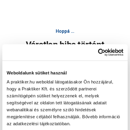
Hoppá ...
Váratlan hiba történt
Dolgozunk a hiba javításán. Egy kis türelmet kérünk.
Weboldalunk sütiket használ
A praktiker.hu weboldal látogatásakor Ön hozzájárul,
Oldal újratöltése
hogy a Praktiker Kft. és szerződött partnerei
számítógépén sütiket helyezzenek el, melyek
segítségével az oldalon tett látogatásának adatait
webanalitikai és személyre szóló hirdetések
megjelenítése céljából felhasználják. Bővebb információ
az adatkezelési tájékoztatóban.