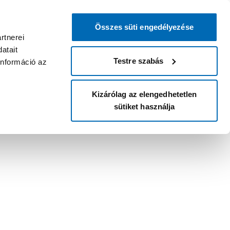
Összes süti engedélyezése
rtnerei
atait
Testre szabás
információ az
Kizárólag az elengedhetetlen
sütiket használja