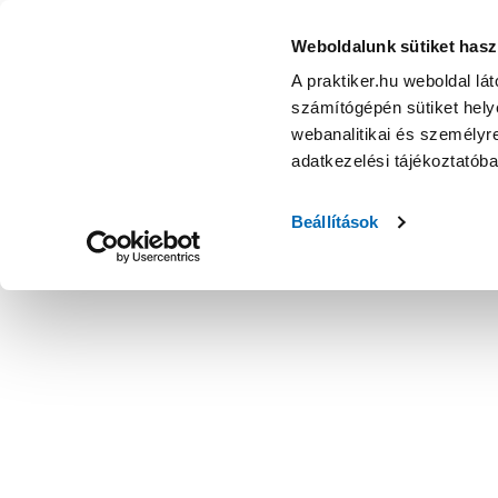
Weboldalunk sütiket hasz
A praktiker.hu weboldal lá
számítógépén sütiket helye
webanalitikai és személyre
adatkezelési tájékoztatób
Beállítások