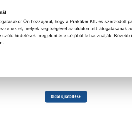
nál
togatásakor Ön hozzájárul, hogy a Praktiker Kft. és szerződött pa
zzenek el, melyek segítségével az oldalon tett látogatásának ad
 szóló hirdetések megjelenítése céljából felhasználják. Bővebb 
Hoppá ...
an.
Váratlan hiba történt
Dolgozunk a hiba javításán. Egy kis türelmet kérünk.
Oldal újratöltése