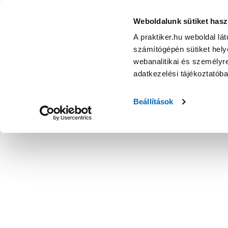
Weboldalunk sütiket hasz
A praktiker.hu weboldal lá
számítógépén sütiket helye
webanalitikai és személyre
adatkezelési tájékoztatób
Beállítások