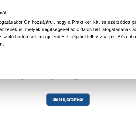
nál
togatásakor Ön hozzájárul, hogy a Praktiker Kft. és szerződött pa
zzenek el, melyek segítségével az oldalon tett látogatásának ad
 szóló hirdetések megjelenítése céljából felhasználják. Bővebb 
Hoppá ...
an.
Váratlan hiba történt
Dolgozunk a hiba javításán. Egy kis türelmet kérünk.
Oldal újratöltése