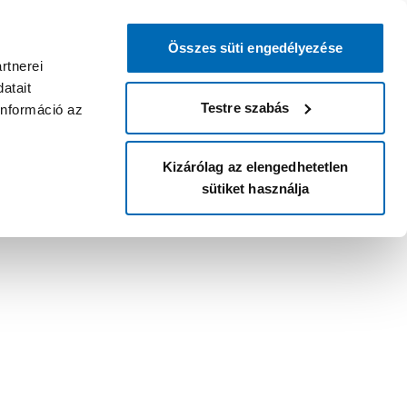
Összes süti engedélyezése
rtnerei
atait
Testre szabás
információ az
Kizárólag az elengedhetetlen
sütiket használja