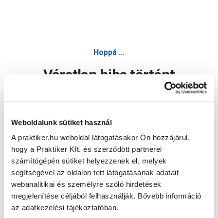
Hoppá ...
Váratlan hiba történt
Dolgozunk a hiba javításán. Egy kis türelmet kérünk.
Weboldalunk sütiket használ
A praktiker.hu weboldal látogatásakor Ön hozzájárul,
Oldal újratöltése
hogy a Praktiker Kft. és szerződött partnerei
számítógépén sütiket helyezzenek el, melyek
segítségével az oldalon tett látogatásának adatait
webanalitikai és személyre szóló hirdetések
megjelenítése céljából felhasználják. Bővebb információ
az adatkezelési tájékoztatóban.