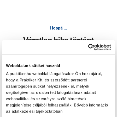
Hoppá ...
Váratlan hiba történt
Dolgozunk a hiba javításán. Egy kis türelmet kérünk.
Weboldalunk sütiket használ
A praktiker.hu weboldal látogatásakor Ön hozzájárul,
Oldal újratöltése
hogy a Praktiker Kft. és szerződött partnerei
számítógépén sütiket helyezzenek el, melyek
segítségével az oldalon tett látogatásának adatait
webanalitikai és személyre szóló hirdetések
megjelenítése céljából felhasználják. Bővebb információ
az adatkezelési tájékoztatóban.