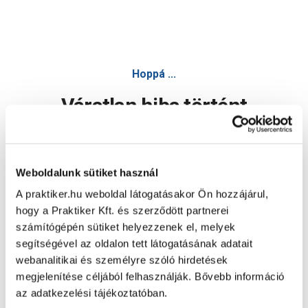
Hoppá ...
Váratlan hiba történt
Dolgozunk a hiba javításán. Egy kis türelmet kérünk.
Weboldalunk sütiket használ
A praktiker.hu weboldal látogatásakor Ön hozzájárul,
Oldal újratöltése
hogy a Praktiker Kft. és szerződött partnerei
számítógépén sütiket helyezzenek el, melyek
segítségével az oldalon tett látogatásának adatait
webanalitikai és személyre szóló hirdetések
megjelenítése céljából felhasználják. Bővebb információ
az adatkezelési tájékoztatóban.