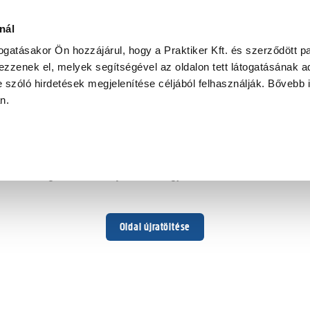
nál
togatásakor Ön hozzájárul, hogy a Praktiker Kft. és szerződött pa
zzenek el, melyek segítségével az oldalon tett látogatásának ad
 szóló hirdetések megjelenítése céljából felhasználják. Bővebb 
Hoppá ...
an.
Váratlan hiba történt
Dolgozunk a hiba javításán. Egy kis türelmet kérünk.
Oldal újratöltése