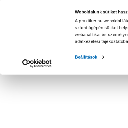
Weboldalunk sütiket hasz
A praktiker.hu weboldal lá
számítógépén sütiket helye
webanalitikai és személyre
adatkezelési tájékoztatób
Beállítások