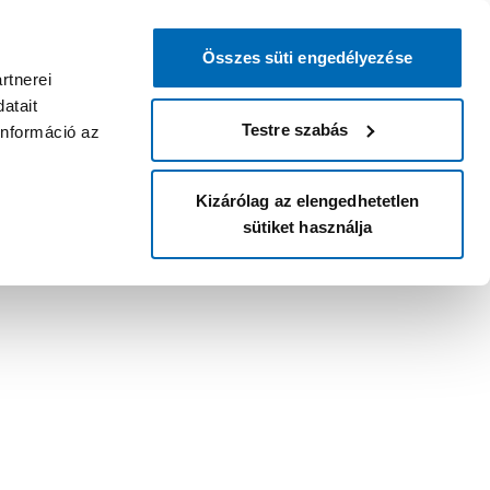
Összes süti engedélyezése
rtnerei
atait
Testre szabás
információ az
Kizárólag az elengedhetetlen
sütiket használja