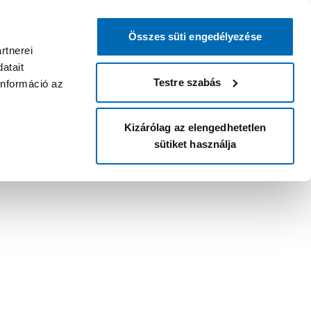
Összes süti engedélyezése
rtnerei
atait
Testre szabás
információ az
Kizárólag az elengedhetetlen
sütiket használja