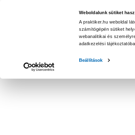
Weboldalunk sütiket hasz
A praktiker.hu weboldal lá
számítógépén sütiket helye
webanalitikai és személyre
adatkezelési tájékoztatób
Beállítások