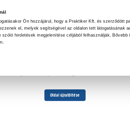
nál
togatásakor Ön hozzájárul, hogy a Praktiker Kft. és szerződött pa
zzenek el, melyek segítségével az oldalon tett látogatásának ad
 szóló hirdetések megjelenítése céljából felhasználják. Bővebb 
Hoppá ...
an.
Váratlan hiba történt
Dolgozunk a hiba javításán. Egy kis türelmet kérünk.
Oldal újratöltése