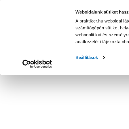
Weboldalunk sütiket hasz
A praktiker.hu weboldal lá
számítógépén sütiket helye
webanalitikai és személyre
adatkezelési tájékoztatób
Beállítások