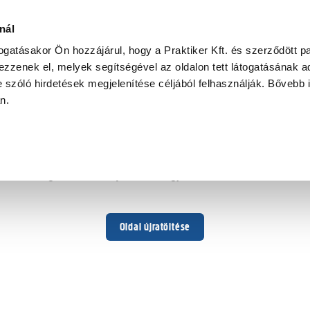
nál
togatásakor Ön hozzájárul, hogy a Praktiker Kft. és szerződött pa
zzenek el, melyek segítségével az oldalon tett látogatásának ad
 szóló hirdetések megjelenítése céljából felhasználják. Bővebb 
Hoppá ...
an.
Váratlan hiba történt
Dolgozunk a hiba javításán. Egy kis türelmet kérünk.
Oldal újratöltése