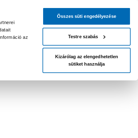
Összes süti engedélyezése
rtnerei
atait
Testre szabás
információ az
Kizárólag az elengedhetetlen
sütiket használja