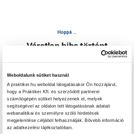
Hoppá ...
Váratlan hiba történt
Dolgozunk a hiba javításán. Egy kis türelmet kérünk.
Weboldalunk sütiket használ
A praktiker.hu weboldal látogatásakor Ön hozzájárul,
Oldal újratöltése
hogy a Praktiker Kft. és szerződött partnerei
számítógépén sütiket helyezzenek el, melyek
segítségével az oldalon tett látogatásának adatait
webanalitikai és személyre szóló hirdetések
megjelenítése céljából felhasználják. Bővebb információ
az adatkezelési tájékoztatóban.