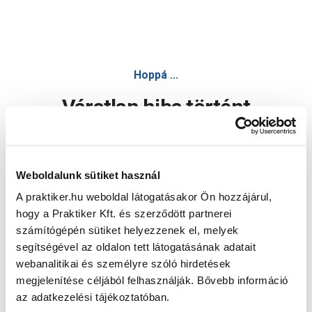
Hoppá ...
Váratlan hiba történt
Dolgozunk a hiba javításán. Egy kis türelmet kérünk.
Weboldalunk sütiket használ
A praktiker.hu weboldal látogatásakor Ön hozzájárul,
Oldal újratöltése
hogy a Praktiker Kft. és szerződött partnerei
számítógépén sütiket helyezzenek el, melyek
segítségével az oldalon tett látogatásának adatait
webanalitikai és személyre szóló hirdetések
megjelenítése céljából felhasználják. Bővebb információ
az adatkezelési tájékoztatóban.