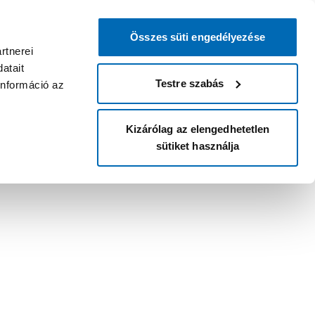
Összes süti engedélyezése
rtnerei
atait
Testre szabás
információ az
Kizárólag az elengedhetetlen
sütiket használja