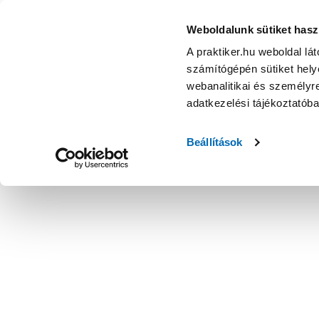
Weboldalunk sütiket hasz
A praktiker.hu weboldal lá
számítógépén sütiket helye
webanalitikai és személyre
adatkezelési tájékoztatób
Beállítások