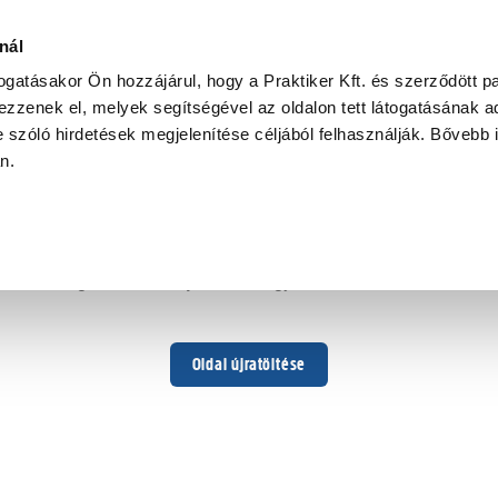
nál
togatásakor Ön hozzájárul, hogy a Praktiker Kft. és szerződött pa
zzenek el, melyek segítségével az oldalon tett látogatásának ad
 szóló hirdetések megjelenítése céljából felhasználják. Bővebb 
Hoppá ...
an.
Váratlan hiba történt
Dolgozunk a hiba javításán. Egy kis türelmet kérünk.
Oldal újratöltése