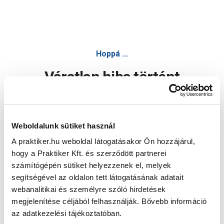
Hoppá ...
Váratlan hiba történt
Dolgozunk a hiba javításán. Egy kis türelmet kérünk.
Weboldalunk sütiket használ
A praktiker.hu weboldal látogatásakor Ön hozzájárul,
Oldal újratöltése
hogy a Praktiker Kft. és szerződött partnerei
számítógépén sütiket helyezzenek el, melyek
segítségével az oldalon tett látogatásának adatait
webanalitikai és személyre szóló hirdetések
megjelenítése céljából felhasználják. Bővebb információ
az adatkezelési tájékoztatóban.