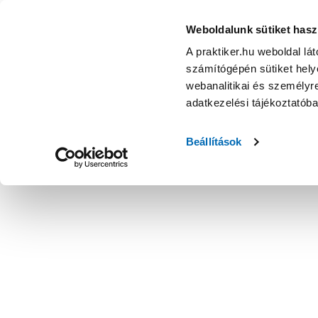
Weboldalunk sütiket hasz
A praktiker.hu weboldal lá
számítógépén sütiket helye
webanalitikai és személyre
adatkezelési tájékoztatób
Beállítások