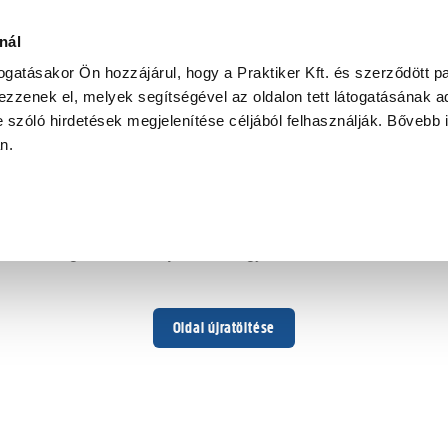
nál
togatásakor Ön hozzájárul, hogy a Praktiker Kft. és szerződött pa
zzenek el, melyek segítségével az oldalon tett látogatásának ad
 szóló hirdetések megjelenítése céljából felhasználják. Bővebb 
Hoppá ...
an.
Váratlan hiba történt
Dolgozunk a hiba javításán. Egy kis türelmet kérünk.
Oldal újratöltése