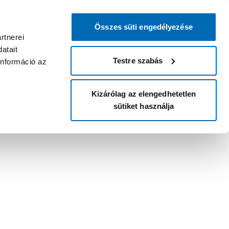
Összes süti engedélyezése
rtnerei
atait
Testre szabás
információ az
Kizárólag az elengedhetetlen
sütiket használja