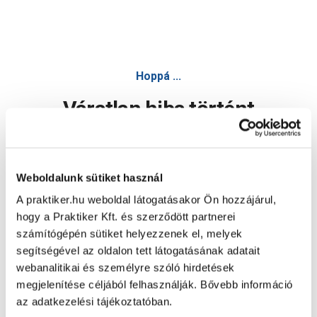
Hoppá ...
Váratlan hiba történt
Dolgozunk a hiba javításán. Egy kis türelmet kérünk.
Weboldalunk sütiket használ
A praktiker.hu weboldal látogatásakor Ön hozzájárul,
Oldal újratöltése
hogy a Praktiker Kft. és szerződött partnerei
számítógépén sütiket helyezzenek el, melyek
segítségével az oldalon tett látogatásának adatait
webanalitikai és személyre szóló hirdetések
megjelenítése céljából felhasználják. Bővebb információ
az adatkezelési tájékoztatóban.