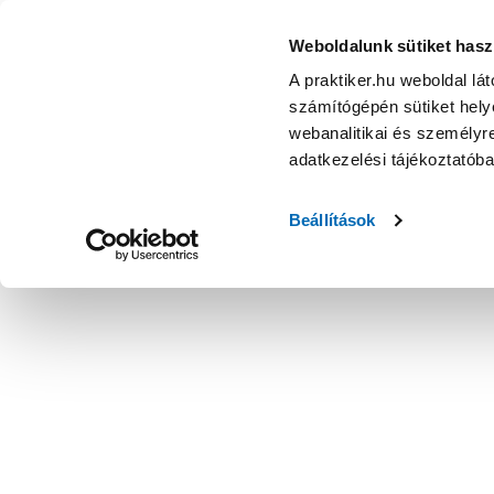
Weboldalunk sütiket hasz
A praktiker.hu weboldal lá
számítógépén sütiket helye
webanalitikai és személyre
adatkezelési tájékoztatób
Beállítások