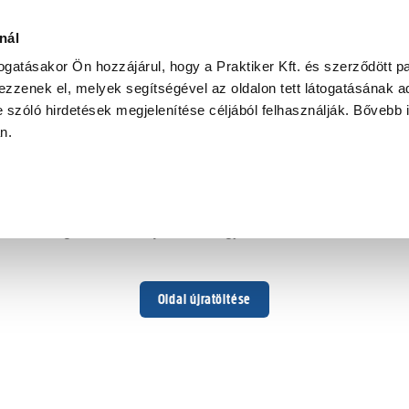
nál
togatásakor Ön hozzájárul, hogy a Praktiker Kft. és szerződött pa
zzenek el, melyek segítségével az oldalon tett látogatásának ad
 szóló hirdetések megjelenítése céljából felhasználják. Bővebb 
Hoppá ...
an.
Váratlan hiba történt
Dolgozunk a hiba javításán. Egy kis türelmet kérünk.
Oldal újratöltése