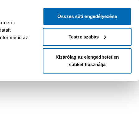
Összes süti engedélyezése
rtnerei
atait
Testre szabás
információ az
Kizárólag az elengedhetetlen
sütiket használja