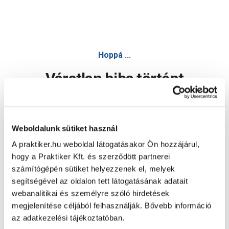
Hoppá ...
Váratlan hiba történt
Dolgozunk a hiba javításán. Egy kis türelmet kérünk.
Weboldalunk sütiket használ
A praktiker.hu weboldal látogatásakor Ön hozzájárul,
Oldal újratöltése
hogy a Praktiker Kft. és szerződött partnerei
számítógépén sütiket helyezzenek el, melyek
segítségével az oldalon tett látogatásának adatait
webanalitikai és személyre szóló hirdetések
megjelenítése céljából felhasználják. Bővebb információ
az adatkezelési tájékoztatóban.