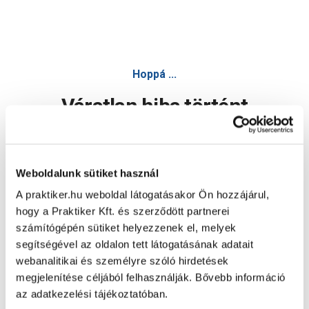
Hoppá ...
Váratlan hiba történt
Dolgozunk a hiba javításán. Egy kis türelmet kérünk.
Weboldalunk sütiket használ
A praktiker.hu weboldal látogatásakor Ön hozzájárul,
Oldal újratöltése
hogy a Praktiker Kft. és szerződött partnerei
számítógépén sütiket helyezzenek el, melyek
segítségével az oldalon tett látogatásának adatait
webanalitikai és személyre szóló hirdetések
megjelenítése céljából felhasználják. Bővebb információ
az adatkezelési tájékoztatóban.