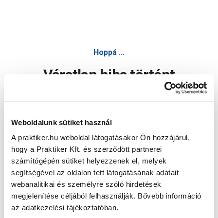
Hoppá ...
Váratlan hiba történt
Dolgozunk a hiba javításán. Egy kis türelmet kérünk.
Weboldalunk sütiket használ
A praktiker.hu weboldal látogatásakor Ön hozzájárul,
Oldal újratöltése
hogy a Praktiker Kft. és szerződött partnerei
számítógépén sütiket helyezzenek el, melyek
segítségével az oldalon tett látogatásának adatait
webanalitikai és személyre szóló hirdetések
megjelenítése céljából felhasználják. Bővebb információ
az adatkezelési tájékoztatóban.