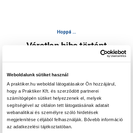
Hoppá ...
Váratlan hiba történt
Dolgozunk a hiba javításán. Egy kis türelmet kérünk.
Weboldalunk sütiket használ
A praktiker.hu weboldal látogatásakor Ön hozzájárul,
Oldal újratöltése
hogy a Praktiker Kft. és szerződött partnerei
számítógépén sütiket helyezzenek el, melyek
segítségével az oldalon tett látogatásának adatait
webanalitikai és személyre szóló hirdetések
megjelenítése céljából felhasználják. Bővebb információ
az adatkezelési tájékoztatóban.