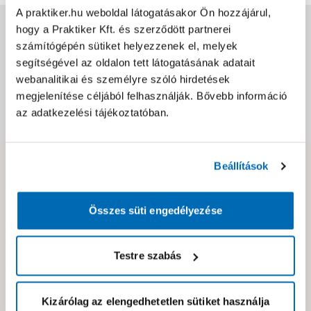
A praktiker.hu weboldal látogatásakor Ön hozzájárul,
Jótállás, szavatosság
hogy a Praktiker Kft. és szerződött partnerei
számítógépén sütiket helyezzenek el, melyek
segítségével az oldalon tett látogatásának adatait
Csomagolási és súly információk
webanalitikai és személyre szóló hirdetések
megjelenítése céljából felhasználják. Bővebb információ
az adatkezelési tájékoztatóban.
Dokumentumok, felelős személy
Beállítások
Hibát találtál az oldalon vagy a termék leírásában?
Kérjük jelezd nekünk!
Összes süti engedélyezése
Neked ajánljuk!
Testre szabás
Kizárólag az elengedhetetlen sütiket használja