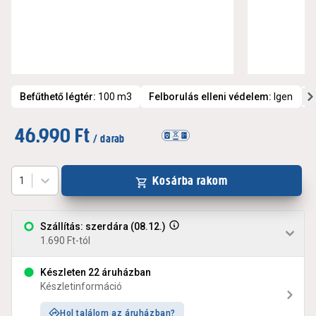
Befűthető légtér
:
100 m3
Felborulás elleni védelem
:
Igen
R
46.990 Ft
/ darab
Kosárba rakom
1
Szállítás: szerdára (08.12.)
1.690 Ft-tól
Készleten 22 áruházban
Készletinformáció
Hol találom az áruházban?