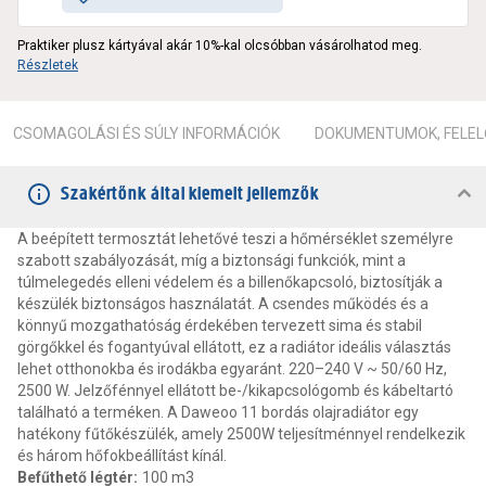
Praktiker plusz kártyával akár 10%-kal olcsóbban vásárolhatod meg.
Részletek
CSOMAGOLÁSI ÉS SÚLY INFORMÁCIÓK
DOKUMENTUMOK, FELEL
Szakértőnk által kiemelt jellemzők
A beépített termosztát lehetővé teszi a hőmérséklet személyre
szabott szabályozását, míg a biztonsági funkciók, mint a
túlmelegedés elleni védelem és a billenőkapcsoló, biztosítják a
készülék biztonságos használatát. A csendes működés és a
könnyű mozgathatóság érdekében tervezett sima és stabil
görgőkkel és fogantyúval ellátott, ez a radiátor ideális választás
lehet otthonokba és irodákba egyaránt. 220–240 V ~ 50/60 Hz,
2500 W. Jelzőfénnyel ellátott be-/kikapcsológomb és kábeltartó
található a terméken. A Daweoo 11 bordás olajradiátor egy
hatékony fűtőkészülék, amely 2500W teljesítménnyel rendelkezik
és három hőfokbeállítást kínál.
Befűthető légtér
:
100 m3