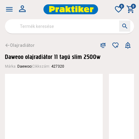
0
0
Olajradiátor
Daweoo olajradiátor 11 tagú slim 2500w
Márka
:
Daewoo
|
Cikkszám
:
427320