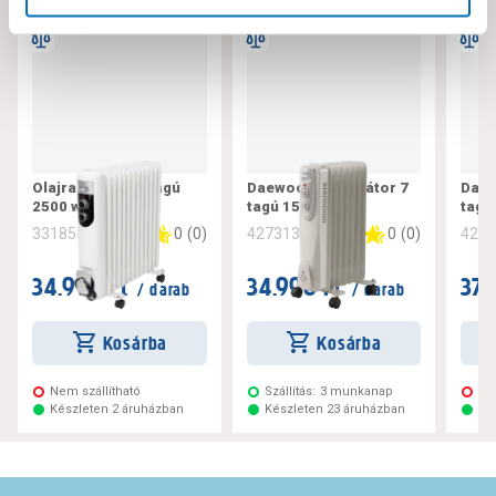
Olajradiátor 13-tagú
Daewoo olajradiátor 7
Daew
2500 w fkos 13 m
tagú 1500w
tagú
0
(
0
)
0
(
0
)
331855
427313
427
34.990 Ft
34.990 Ft
37.
/ darab
/ darab
Kosárba
Kosárba
Nem szállítható
Szállítás:
3 munkanap
Ne
Készleten 2 áruházban
Készleten 23 áruházban
Ké