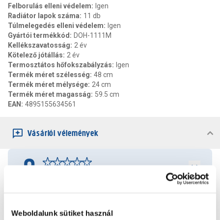
Felborulás elleni védelem
:
Igen
Radiátor lapok száma
:
11 db
Túlmelegedés elleni védelem
:
Igen
Gyártói termékkód
:
DOH-1111M
Kellékszavatosság
:
2 év
Kötelező jótállás
:
2 év
Termosztátos hőfokszabályzás
:
Igen
Termék méret szélesség
:
48 cm
Termék méret mélysége
:
24 cm
Termék méret magasság
:
59.5 cm
EAN
:
4895155634561
Vásárlói vélemények
0
0
értékelés
Értékelés írása
Weboldalunk sütiket használ