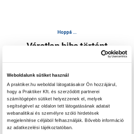
Hoppá ...
Váratlan hiba történt
Dolgozunk a hiba javításán. Egy kis türelmet kérünk.
Weboldalunk sütiket használ
A praktiker.hu weboldal látogatásakor Ön hozzájárul,
Oldal újratöltése
hogy a Praktiker Kft. és szerződött partnerei
számítógépén sütiket helyezzenek el, melyek
segítségével az oldalon tett látogatásának adatait
webanalitikai és személyre szóló hirdetések
megjelenítése céljából felhasználják. Bővebb információ
az adatkezelési tájékoztatóban.