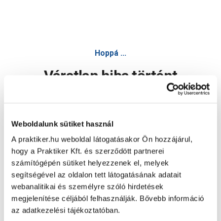
Hoppá ...
Váratlan hiba történt
Dolgozunk a hiba javításán. Egy kis türelmet kérünk.
Weboldalunk sütiket használ
A praktiker.hu weboldal látogatásakor Ön hozzájárul,
Oldal újratöltése
hogy a Praktiker Kft. és szerződött partnerei
számítógépén sütiket helyezzenek el, melyek
segítségével az oldalon tett látogatásának adatait
webanalitikai és személyre szóló hirdetések
megjelenítése céljából felhasználják. Bővebb információ
az adatkezelési tájékoztatóban.