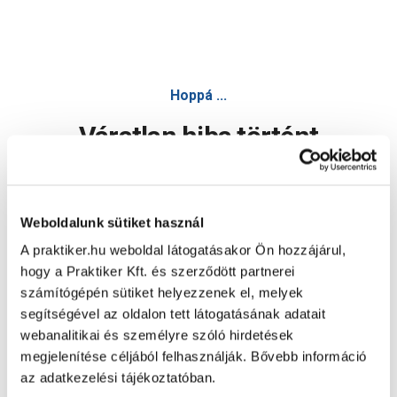
Hoppá ...
Váratlan hiba történt
Dolgozunk a hiba javításán. Egy kis türelmet kérünk.
Weboldalunk sütiket használ
A praktiker.hu weboldal látogatásakor Ön hozzájárul,
Oldal újratöltése
hogy a Praktiker Kft. és szerződött partnerei
számítógépén sütiket helyezzenek el, melyek
segítségével az oldalon tett látogatásának adatait
webanalitikai és személyre szóló hirdetések
megjelenítése céljából felhasználják. Bővebb információ
az adatkezelési tájékoztatóban.