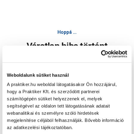
Hoppá ...
Váratlan hiba történt
Dolgozunk a hiba javításán. Egy kis türelmet kérünk.
Weboldalunk sütiket használ
A praktiker.hu weboldal látogatásakor Ön hozzájárul,
Oldal újratöltése
hogy a Praktiker Kft. és szerződött partnerei
számítógépén sütiket helyezzenek el, melyek
segítségével az oldalon tett látogatásának adatait
webanalitikai és személyre szóló hirdetések
megjelenítése céljából felhasználják. Bővebb információ
az adatkezelési tájékoztatóban.