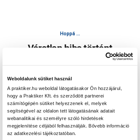
Hoppá ...
Váratlan hiba történt
Dolgozunk a hiba javításán. Egy kis türelmet kérünk.
Weboldalunk sütiket használ
A praktiker.hu weboldal látogatásakor Ön hozzájárul,
Oldal újratöltése
hogy a Praktiker Kft. és szerződött partnerei
számítógépén sütiket helyezzenek el, melyek
segítségével az oldalon tett látogatásának adatait
webanalitikai és személyre szóló hirdetések
megjelenítése céljából felhasználják. Bővebb információ
az adatkezelési tájékoztatóban.