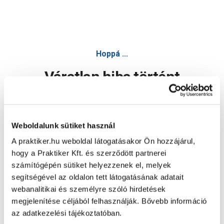
Hoppá ...
Váratlan hiba történt
Dolgozunk a hiba javításán. Egy kis türelmet kérünk.
Weboldalunk sütiket használ
A praktiker.hu weboldal látogatásakor Ön hozzájárul,
Oldal újratöltése
hogy a Praktiker Kft. és szerződött partnerei
számítógépén sütiket helyezzenek el, melyek
segítségével az oldalon tett látogatásának adatait
webanalitikai és személyre szóló hirdetések
megjelenítése céljából felhasználják. Bővebb információ
az adatkezelési tájékoztatóban.