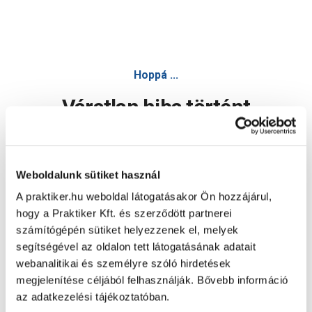
Hoppá ...
Váratlan hiba történt
Dolgozunk a hiba javításán. Egy kis türelmet kérünk.
Weboldalunk sütiket használ
A praktiker.hu weboldal látogatásakor Ön hozzájárul,
Oldal újratöltése
hogy a Praktiker Kft. és szerződött partnerei
számítógépén sütiket helyezzenek el, melyek
segítségével az oldalon tett látogatásának adatait
webanalitikai és személyre szóló hirdetések
megjelenítése céljából felhasználják. Bővebb információ
az adatkezelési tájékoztatóban.