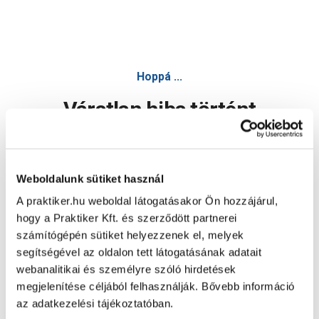
Hoppá ...
Váratlan hiba történt
Dolgozunk a hiba javításán. Egy kis türelmet kérünk.
Weboldalunk sütiket használ
A praktiker.hu weboldal látogatásakor Ön hozzájárul,
Oldal újratöltése
hogy a Praktiker Kft. és szerződött partnerei
számítógépén sütiket helyezzenek el, melyek
segítségével az oldalon tett látogatásának adatait
webanalitikai és személyre szóló hirdetések
megjelenítése céljából felhasználják. Bővebb információ
az adatkezelési tájékoztatóban.