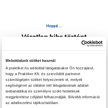
Hoppá ...
Váratlan hiba történt
Dolgozunk a hiba javításán. Egy kis türelmet kérünk.
Weboldalunk sütiket használ
A praktiker.hu weboldal látogatásakor Ön hozzájárul,
Oldal újratöltése
hogy a Praktiker Kft. és szerződött partnerei
számítógépén sütiket helyezzenek el, melyek
segítségével az oldalon tett látogatásának adatait
webanalitikai és személyre szóló hirdetések
megjelenítése céljából felhasználják. Bővebb információ
az adatkezelési tájékoztatóban.