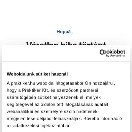
Trinát special multitop 9in1 2.5l fehér 9003 vízbázisú
Hoppá ...
Váratlan hiba történt
Dolgozunk a hiba javításán. Egy kis türelmet kérünk.
Weboldalunk sütiket használ
A praktiker.hu weboldal látogatásakor Ön hozzájárul,
Oldal újratöltése
hogy a Praktiker Kft. és szerződött partnerei
számítógépén sütiket helyezzenek el, melyek
segítségével az oldalon tett látogatásának adatait
webanalitikai és személyre szóló hirdetések
megjelenítése céljából felhasználják. Bővebb információ
az adatkezelési tájékoztatóban.