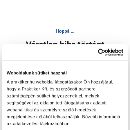
Hoppá ...
Váratlan hiba történt
Dolgozunk a hiba javításán. Egy kis türelmet kérünk.
Weboldalunk sütiket használ
A praktiker.hu weboldal látogatásakor Ön hozzájárul,
Oldal újratöltése
hogy a Praktiker Kft. és szerződött partnerei
számítógépén sütiket helyezzenek el, melyek
segítségével az oldalon tett látogatásának adatait
webanalitikai és személyre szóló hirdetések
megjelenítése céljából felhasználják. Bővebb információ
az adatkezelési tájékoztatóban.