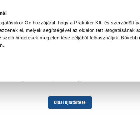
nál
togatásakor Ön hozzájárul, hogy a Praktiker Kft. és szerződött pa
zzenek el, melyek segítségével az oldalon tett látogatásának ad
 szóló hirdetések megjelenítése céljából felhasználják. Bővebb 
Hoppá ...
an.
Váratlan hiba történt
Dolgozunk a hiba javításán. Egy kis türelmet kérünk.
Oldal újratöltése