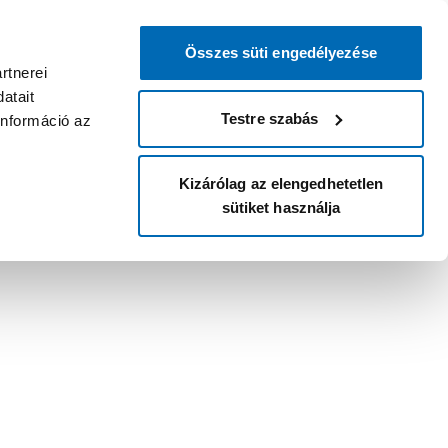
Összes süti engedélyezése
rtnerei
atait
Testre szabás
információ az
Kizárólag az elengedhetetlen
sütiket használja