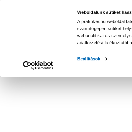
Weboldalunk sütiket hasz
A praktiker.hu weboldal lá
számítógépén sütiket helye
webanalitikai és személyre
adatkezelési tájékoztatób
Beállítások