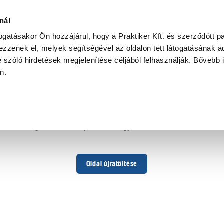
nál
togatásakor Ön hozzájárul, hogy a Praktiker Kft. és szerződött pa
zzenek el, melyek segítségével az oldalon tett látogatásának ad
 szóló hirdetések megjelenítése céljából felhasználják. Bővebb 
Hoppá ...
an.
Váratlan hiba történt
Dolgozunk a hiba javításán. Egy kis türelmet kérünk.
Oldal újratöltése