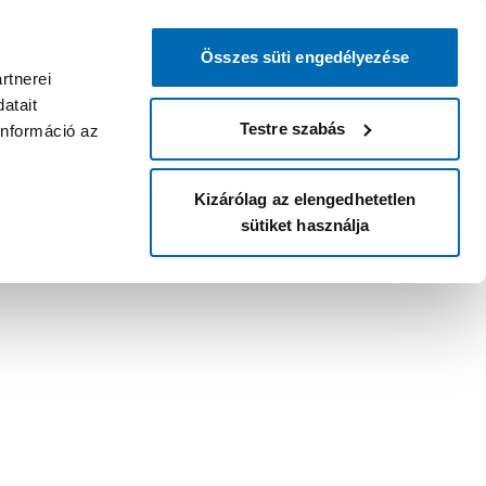
Összes süti engedélyezése
rtnerei
atait
Testre szabás
információ az
Kizárólag az elengedhetetlen
sütiket használja