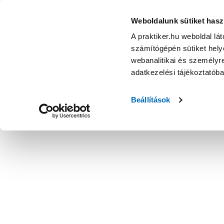
Weboldalunk sütiket hasz
A praktiker.hu weboldal lá
számítógépén sütiket helye
webanalitikai és személyre
adatkezelési tájékoztatób
Beállítások