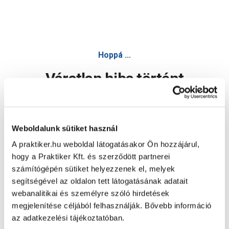
Hoppá ...
Váratlan hiba történt
Dolgozunk a hiba javításán. Egy kis türelmet kérünk.
Weboldalunk sütiket használ
A praktiker.hu weboldal látogatásakor Ön hozzájárul,
Oldal újratöltése
hogy a Praktiker Kft. és szerződött partnerei
számítógépén sütiket helyezzenek el, melyek
segítségével az oldalon tett látogatásának adatait
webanalitikai és személyre szóló hirdetések
megjelenítése céljából felhasználják. Bővebb információ
az adatkezelési tájékoztatóban.