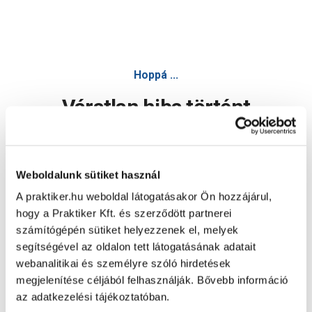
Hoppá ...
Váratlan hiba történt
Dolgozunk a hiba javításán. Egy kis türelmet kérünk.
Weboldalunk sütiket használ
A praktiker.hu weboldal látogatásakor Ön hozzájárul,
Oldal újratöltése
hogy a Praktiker Kft. és szerződött partnerei
számítógépén sütiket helyezzenek el, melyek
segítségével az oldalon tett látogatásának adatait
webanalitikai és személyre szóló hirdetések
megjelenítése céljából felhasználják. Bővebb információ
az adatkezelési tájékoztatóban.