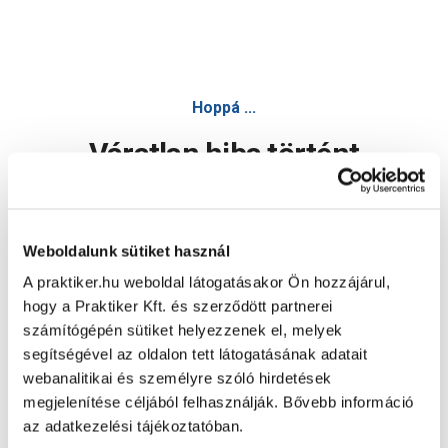
Hoppá ...
Váratlan hiba történt
Dolgozunk a hiba javításán. Egy kis türelmet kérünk.
Weboldalunk sütiket használ
A praktiker.hu weboldal látogatásakor Ön hozzájárul,
Oldal újratöltése
hogy a Praktiker Kft. és szerződött partnerei
számítógépén sütiket helyezzenek el, melyek
segítségével az oldalon tett látogatásának adatait
webanalitikai és személyre szóló hirdetések
megjelenítése céljából felhasználják. Bővebb információ
az adatkezelési tájékoztatóban.