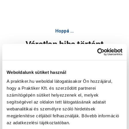
Hoppá ...
Váratlan hiba történt
Dolgozunk a hiba javításán. Egy kis türelmet kérünk.
Weboldalunk sütiket használ
A praktiker.hu weboldal látogatásakor Ön hozzájárul,
Oldal újratöltése
hogy a Praktiker Kft. és szerződött partnerei
számítógépén sütiket helyezzenek el, melyek
segítségével az oldalon tett látogatásának adatait
webanalitikai és személyre szóló hirdetések
megjelenítése céljából felhasználják. Bővebb információ
az adatkezelési tájékoztatóban.