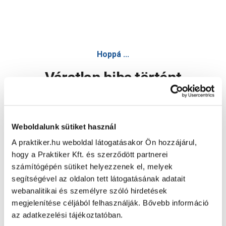
Hoppá ...
Váratlan hiba történt
Dolgozunk a hiba javításán. Egy kis türelmet kérünk.
Weboldalunk sütiket használ
A praktiker.hu weboldal látogatásakor Ön hozzájárul,
Oldal újratöltése
hogy a Praktiker Kft. és szerződött partnerei
számítógépén sütiket helyezzenek el, melyek
segítségével az oldalon tett látogatásának adatait
webanalitikai és személyre szóló hirdetések
megjelenítése céljából felhasználják. Bővebb információ
az adatkezelési tájékoztatóban.