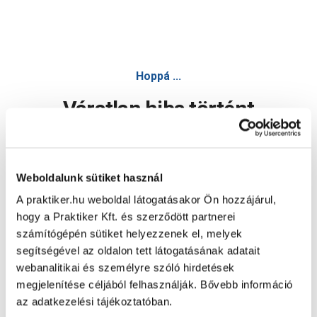
Hoppá ...
Váratlan hiba történt
Dolgozunk a hiba javításán. Egy kis türelmet kérünk.
Weboldalunk sütiket használ
A praktiker.hu weboldal látogatásakor Ön hozzájárul,
Oldal újratöltése
hogy a Praktiker Kft. és szerződött partnerei
számítógépén sütiket helyezzenek el, melyek
segítségével az oldalon tett látogatásának adatait
webanalitikai és személyre szóló hirdetések
megjelenítése céljából felhasználják. Bővebb információ
az adatkezelési tájékoztatóban.