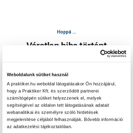
Supralux universal aqua 0,75l burgundi vörös selyemfényű
Hoppá ...
Váratlan hiba történt
Dolgozunk a hiba javításán. Egy kis türelmet kérünk.
Weboldalunk sütiket használ
A praktiker.hu weboldal látogatásakor Ön hozzájárul,
Oldal újratöltése
hogy a Praktiker Kft. és szerződött partnerei
számítógépén sütiket helyezzenek el, melyek
segítségével az oldalon tett látogatásának adatait
webanalitikai és személyre szóló hirdetések
megjelenítése céljából felhasználják. Bővebb információ
az adatkezelési tájékoztatóban.