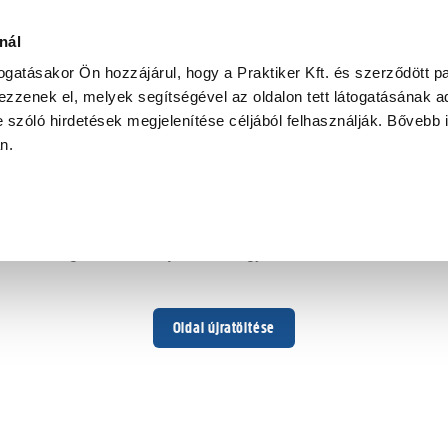
nál
togatásakor Ön hozzájárul, hogy a Praktiker Kft. és szerződött pa
zzenek el, melyek segítségével az oldalon tett látogatásának ad
 szóló hirdetések megjelenítése céljából felhasználják. Bővebb 
Hoppá ...
an.
Váratlan hiba történt
Dolgozunk a hiba javításán. Egy kis türelmet kérünk.
Oldal újratöltése