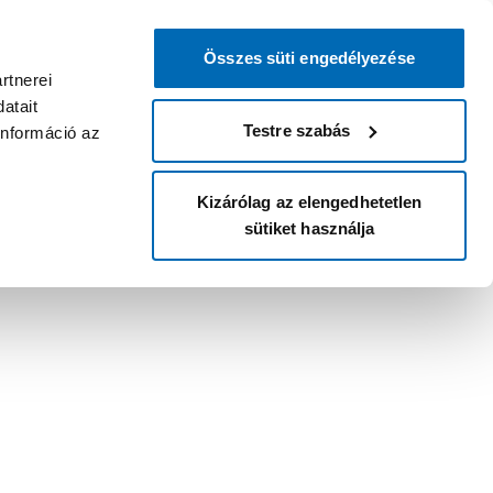
Összes süti engedélyezése
rtnerei
atait
Testre szabás
információ az
Kizárólag az elengedhetetlen
sütiket használja