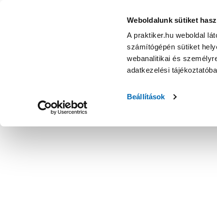
Weboldalunk sütiket hasz
A praktiker.hu weboldal lá
számítógépén sütiket helye
webanalitikai és személyre
adatkezelési tájékoztatób
Beállítások