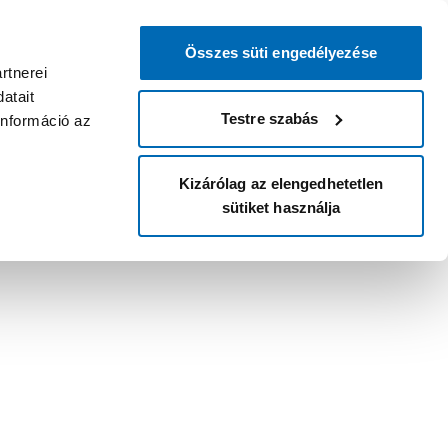
Összes süti engedélyezése
rtnerei
atait
Testre szabás
információ az
Kizárólag az elengedhetetlen
sütiket használja