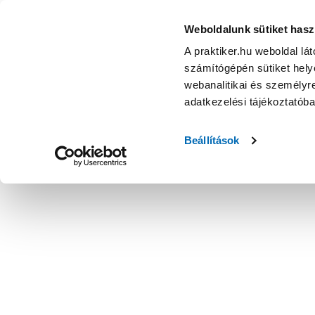
Weboldalunk sütiket hasz
A praktiker.hu weboldal lá
számítógépén sütiket helye
webanalitikai és személyre
adatkezelési tájékoztatób
Beállítások