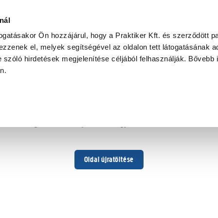
nál
togatásakor Ön hozzájárul, hogy a Praktiker Kft. és szerződött pa
zzenek el, melyek segítségével az oldalon tett látogatásának ad
 szóló hirdetések megjelenítése céljából felhasználják. Bővebb 
Hoppá ...
an.
Váratlan hiba történt
Dolgozunk a hiba javításán. Egy kis türelmet kérünk.
Oldal újratöltése