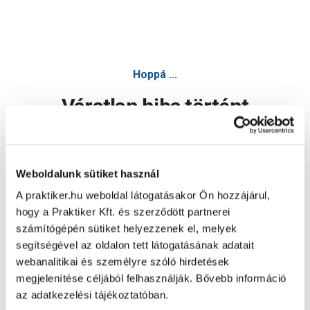
Hoppá ...
Váratlan hiba történt
Dolgozunk a hiba javításán. Egy kis türelmet kérünk.
Weboldalunk sütiket használ
A praktiker.hu weboldal látogatásakor Ön hozzájárul,
Oldal újratöltése
hogy a Praktiker Kft. és szerződött partnerei
számítógépén sütiket helyezzenek el, melyek
segítségével az oldalon tett látogatásának adatait
webanalitikai és személyre szóló hirdetések
megjelenítése céljából felhasználják. Bővebb információ
az adatkezelési tájékoztatóban.